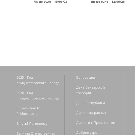
Як це було - 15/06/26
Як це було - 12/06/26
Страницы
2025 - Год
Вопрос дня
приднестровского народа
День Бендерской
2026 - Год
трагедии
приднестровского народа
День Республики
Introduction to
Диалог на равных
Pridnestrovie
Диалоги с Президентом
В путь! По-новому
Доброе утро,
Великая Отечественная