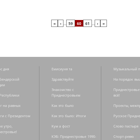
«
‹
…
59
60
61
…
›
»
с дня
Емисиуня та
Музыкальный п
Бендерской
Здравствуйте
На порядок вы
дии
Знакомство с
Приднестровье
Республики
Приднестровьем
всё!
г на равных
Как это было
Проекты, меж
ги с Президентом
Как это было: Итоги
Русское Придн
е утро,
Кум а фост
Слово пастыря
естровье!
КЭБ: Приднестровье 1990-
Спорт-ревю