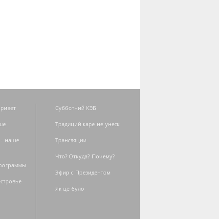
ривет
Субботний КЭБ
ше
Традиций каре не унеск
 - наше
Трансляции
Что? Откуда? Почему?
программы
Эфир с Президентом
естровье
Як це було