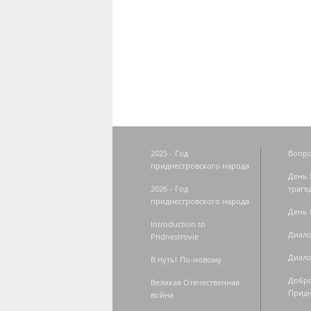
Страницы
2025 - Год
Вопро
приднестровского народа
День 
2026 - Год
траге
приднестровского народа
День 
Introduction to
Диало
Pridnestrovie
Диало
В путь! По-новому
Добро
Великая Отечественная
Придн
война