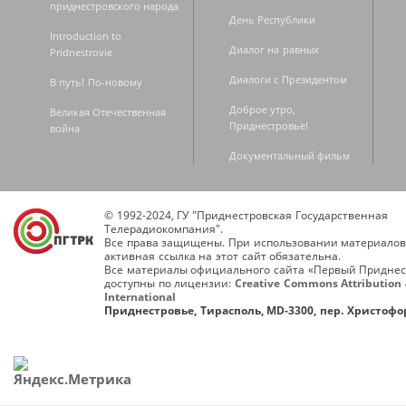
приднестровского народа
День Республики
Introduction to
Диалог на равных
Pridnestrovie
Диалоги с Президентом
В путь! По-новому
Доброе утро,
Великая Отечественная
Приднестровье!
война
Документальный фильм
© 1992-2024, ГУ "Приднестровская Государственная
Телерадиокомпания".
Все права защищены. При использовании материалов
активная ссылка на этот сайт обязательна.
Все материалы официального сайта «Первый Приднес
доступны по лицензии:
Creative Commons Attribution 
International
Приднестровье, Тирасполь, MD-3300, пер. Христофор