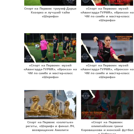
Спорт на Первом: триумф Дарьи
«Спорт на Первом»: музей
Козорез и лучший тайм
«Авангарда-TVPMR», «бронза» на
«Шерифа»
ЧМ по самбо и мастер-класс
«Шерифа»
«Спорт на Первом»: музей
«Спорт на Первом»: музей
«Авангарда-TVPMR», «бронза» на
«Авангарда-TVPMR», «бронза» на
ЧМ по самбо и мастер-класс
ЧМ по самбо и мастер-класс
«Шерифа»
«Шерифа»
Спорт на Первом: «золотые»
«Спорт на Первом»:
регаты, «Шериф» и финал ЛЧ,
олимпийские грани
возвращение Амолиги
Коровашкова и женский футбол
в Чобручах