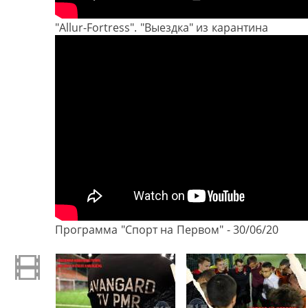
"Allur-Fortress". "Выездка" из карантина
Программа "Спорт на Первом" - 30/06/20