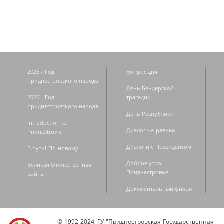
2025 - Год
Вопрос дня
приднестровского народа
День Бендерской
2026 - Год
трагедии
приднестровского народа
День Республики
Introduction to
Диалог на равных
Pridnestrovie
Диалоги с Президентом
В путь! По-новому
Доброе утро,
Великая Отечественная
Приднестровье!
война
Документальный фильм
© 1992-2024, ГУ "Приднестровская Государственная