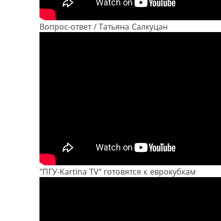
Вопрос-ответ / Татьяна Салкуцан
"ПГУ-Kartina TV" готовятся к еврокубкам