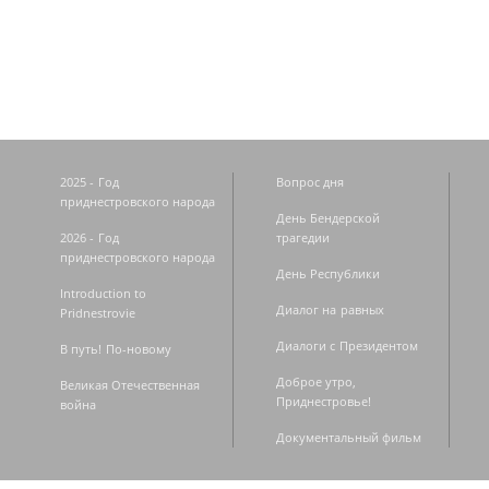
Страницы
2025 - Год
Вопрос дня
приднестровского народа
День Бендерской
2026 - Год
трагедии
приднестровского народа
День Республики
Introduction to
Диалог на равных
Pridnestrovie
Диалоги с Президентом
В путь! По-новому
Доброе утро,
Великая Отечественная
Приднестровье!
война
Документальный фильм