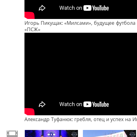
Игорь Пикущак: «Милсами», будущее футбола
«ПСЖ»
Александр Туфанюк: гребля, отец и успех на 