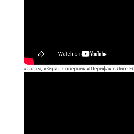
«Салам, «Зиря». Соперник «Шерифа» в Лиге 