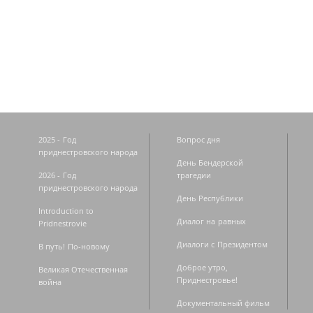
Страницы
2025 - Год
Вопрос дня
приднестровского народа
День Бендерской
2026 - Год
трагедии
приднестровского народа
День Республики
Introduction to
Диалог на равных
Pridnestrovie
Диалоги с Президентом
В путь! По-новому
Доброе утро,
Великая Отечественная
Приднестровье!
война
Документальный фильм