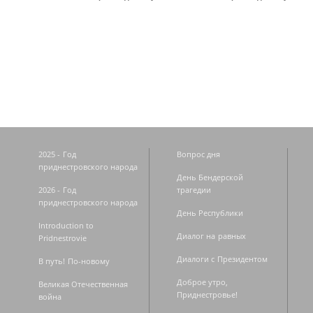
Страницы
2025 - Год
Вопрос дня
приднестровского народа
День Бендерской
2026 - Год
трагедии
приднестровского народа
День Республики
Introduction to
Диалог на равных
Pridnestrovie
Диалоги с Президентом
В путь! По-новому
Доброе утро,
Великая Отечественная
Приднестровье!
война