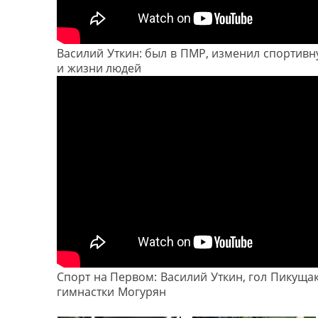
Василий Уткин: был в ПМР, изменил спортив
и жизни людей
Спорт на Первом: Василий Уткин, гол Пикуща
гимнастки Могурян