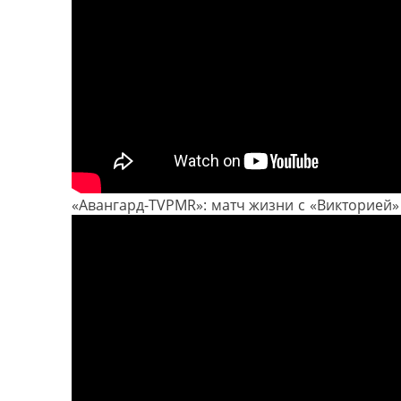
«Авангард-TVPMR»: матч жизни с «Викторией»