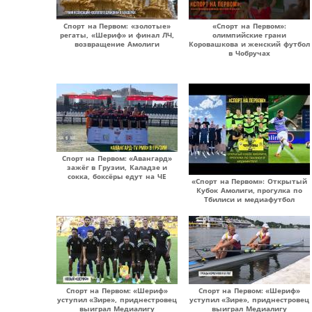
Спорт на Первом: «золотые»
«Спорт на Первом»:
регаты, «Шериф» и финал ЛЧ,
олимпийские грани
возвращение Амолиги
Коровашкова и женский футбол
в Чобручах
Спорт на Первом: «Авангард»
зажёг в Грузии, Каладзе и
сокка, боксёры едут на ЧЕ
«Спорт на Первом»: Открытый
Кубок Амолиги, прогулка по
Тбилиси и медиафутбол
Спорт на Первом: «Шериф»
Спорт на Первом: «Шериф»
уступил «Зире», приднестровец
уступил «Зире», приднестровец
выиграл Медиалигу
выиграл Медиалигу