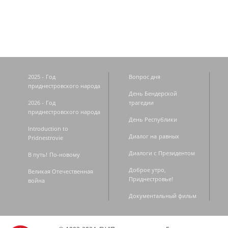
2025 - Год
Вопрос дня
приднестровского народа
День Бендерской
2026 - Год
трагедии
приднестровского народа
День Республики
Introduction to
Диалог на равных
Pridnestrovie
Диалоги с Президентом
В путь! По-новому
Доброе утро,
Великая Отечественная
Приднестровье!
война
Документальный фильм