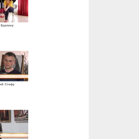
 Бурлаку
ий Стефу