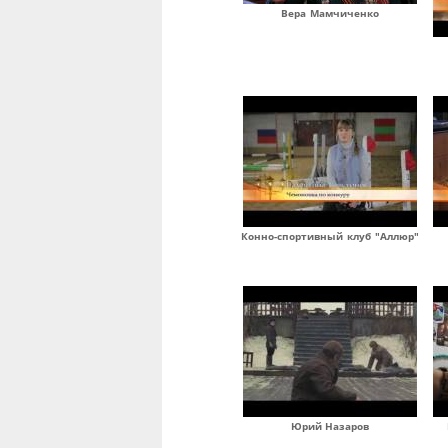
Вера Мамчиченко
Конно-спортивный клуб "Аллюр"
Юрий Назаров