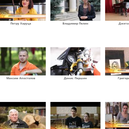
Петру Харуца
Владимир Пелин
Джета
Максим Апостолов
Денис Першин
Григор