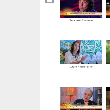
Валерий Дударев
Ольга Якимченко