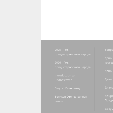
Страницы
2025 - Год
Вопро
приднестровского народа
День 
2026 - Год
траге
приднестровского народа
День 
Introduction to
Диало
Pridnestrovie
Диало
В путь! По-новому
Добро
Великая Отечественная
Придн
война
Доку