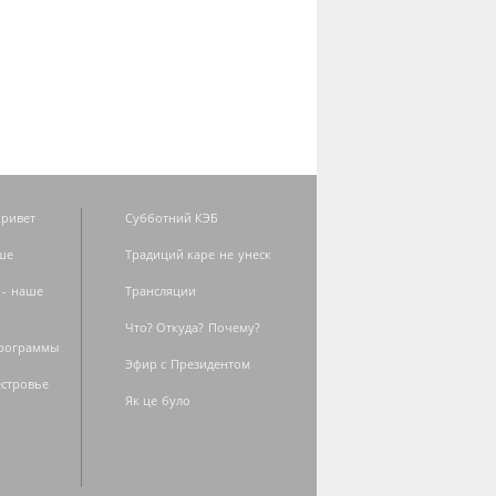
ривет
Субботний КЭБ
ше
Традиций каре не унеск
 - наше
Трансляции
Что? Откуда? Почему?
программы
Эфир с Президентом
естровье
Як це було