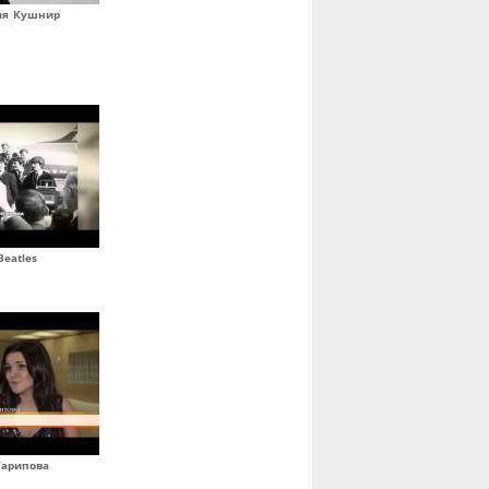
ия Кушнир
Beatles
Гарипова