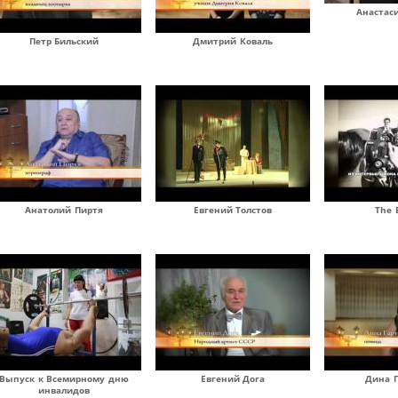
Анастас
Петр Бильский
Дмитрий Коваль
Анатолий Пиртя
Евгений Толстов
The 
Выпуск к Всемирному дню
Евгений Дога
Дина 
инвалидов