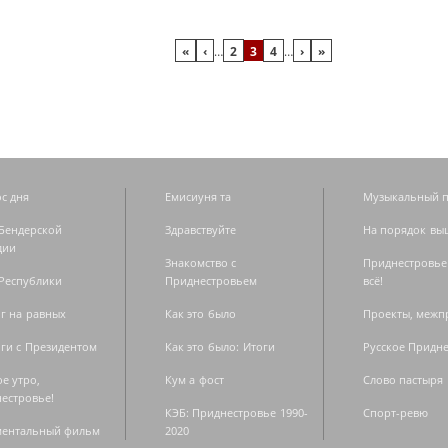
«
‹
…
2
3
4
…
›
»
с дня
Емисиуня та
Музыкальный п
Бендерской
Здравствуйте
На порядок вы
дии
Знакомство с
Приднестровье
Республики
Приднестровьем
всё!
г на равных
Как это было
Проекты, меж
ги с Президентом
Как это было: Итоги
Русское Придн
е утро,
Кум а фост
Слово пастыря
естровье!
КЭБ: Приднестровье 1990-
Спорт-ревю
ментальный фильм
2020