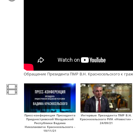
Обращение Президента ПМР В.Н. Красносельского к гра
Пресс-конференция Президента
Интервью Президента ПМР В.Н.
Приднестровской Молдавской
Красносельского РИА «Новости» -
Республики Вадима
24/09/21
Николаевича Красносельского -
19/11/21