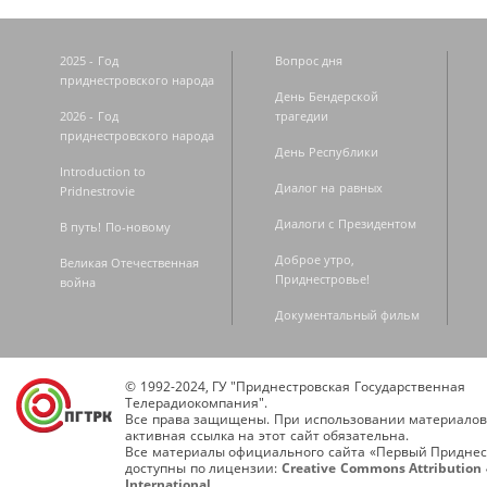
2025 - Год
Вопрос дня
приднестровского народа
День Бендерской
2026 - Год
трагедии
приднестровского народа
День Республики
Introduction to
Диалог на равных
Pridnestrovie
Диалоги с Президентом
В путь! По-новому
Доброе утро,
Великая Отечественная
Приднестровье!
война
Документальный фильм
© 1992-2024, ГУ "Приднестровская Государственная
Телерадиокомпания".
Все права защищены. При использовании материалов
активная ссылка на этот сайт обязательна.
Все материалы официального сайта «Первый Приднес
доступны по лицензии:
Creative Commons Attribution 
International