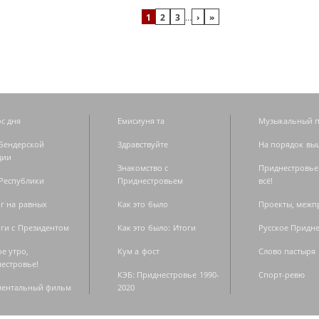
1
2
3
…
›
»
с дня
Емисиуня та
Музыкальный п
Бендерской
Здравствуйте
На порядок вы
дии
Знакомство с
Приднестровье
Республики
Приднестровьем
всё!
г на равных
Как это было
Проекты, меж
ги с Президентом
Как это было: Итоги
Русское Придн
е утро,
Кум а фост
Слово пастыря
естровье!
КЭБ: Приднестровье 1990-
Спорт-ревю
ментальный фильм
2020