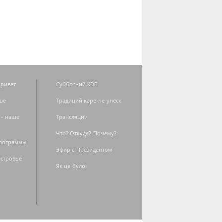
ривет
Субботний КЭБ
ше
Традиций каре не унеск
 - наше
Трансляции
Что? Откуда? Почему?
программы
Эфир с Президентом
естровье
Як це було