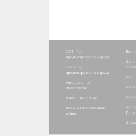
Страницы
2025 - Год
Вопро
приднестровского народа
День 
2026 - Год
траге
приднестровского народа
День 
Introduction to
Диало
Pridnestrovie
Диало
В путь! По-новому
Добро
Великая Отечественная
Придн
война
Доку