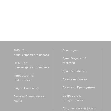
Страницы
2025 - Год
Вопрос дня
приднестровского народа
День Бендерской
2026 - Год
трагедии
приднестровского народа
День Республики
Introduction to
Диалог на равных
Pridnestrovie
Диалоги с Президентом
В путь! По-новому
Доброе утро,
Великая Отечественная
Приднестровье!
война
Документальный фильм