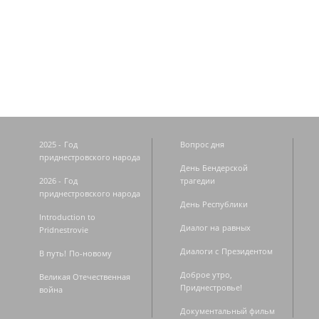
Страницы
2025 - Год
Вопрос дня
приднестровского народа
День Бендерской
2026 - Год
трагедии
приднестровского народа
День Республики
Introduction to
Диалог на равных
Pridnestrovie
Диалоги с Президентом
В путь! По-новому
Доброе утро,
Великая Отечественная
Приднестровье!
война
Документальный фильм