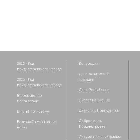
Страницы
2025 - Год
Вопрос дня
приднестровского народа
День Бендерской
2026 - Год
трагедии
приднестровского народа
День Республики
Introduction to
Диалог на равных
Pridnestrovie
Диалоги с Президентом
В путь! По-новому
Доброе утро,
Великая Отечественная
Приднестровье!
война
Документальный фильм