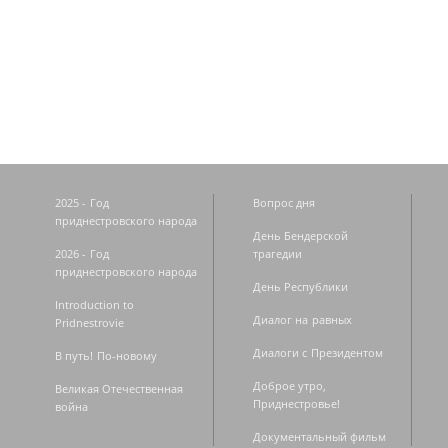
Страницы
2025 - Год
Вопрос дня
приднестровского народа
День Бендерской
2026 - Год
трагедии
приднестровского народа
День Республики
Introduction to
Диалог на равных
Pridnestrovie
Диалоги с Президентом
В путь! По-новому
Доброе утро,
Великая Отечественная
Приднестровье!
война
Документальный фильм