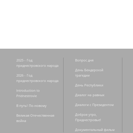
Страницы
2025 - Год
Вопрос дня
приднестровского народа
День Бендерской
2026 - Год
трагедии
приднестровского народа
День Республики
Introduction to
Диалог на равных
Pridnestrovie
Диалоги с Президентом
В путь! По-новому
Доброе утро,
Великая Отечественная
Приднестровье!
война
Документальный фильм