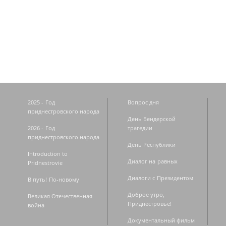
Страницы
2025 - Год
Вопрос дня
приднестровского народа
День Бендерской
2026 - Год
трагедии
приднестровского народа
День Республики
Introduction to
Диалог на равных
Pridnestrovie
Диалоги с Президентом
В путь! По-новому
Доброе утро,
Великая Отечественная
Приднестровье!
война
Документальный фильм