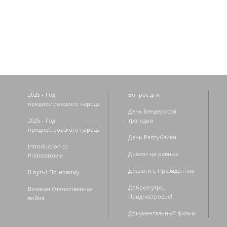
Страницы
2025 - Год
Вопрос дня
приднестровского народа
День Бендерской
2026 - Год
трагедии
приднестровского народа
День Республики
Introduction to
Диалог на равных
Pridnestrovie
Диалоги с Президентом
В путь! По-новому
Доброе утро,
Великая Отечественная
Приднестровье!
война
Документальный фильм