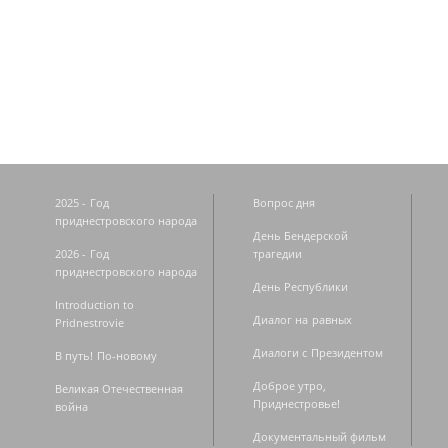
Страницы
2025 - Год
Вопрос дня
приднестровского народа
День Бендерской
2026 - Год
трагедии
приднестровского народа
День Республики
Introduction to
Диалог на равных
Pridnestrovie
Диалоги с Президентом
В путь! По-новому
Доброе утро,
Великая Отечественная
Приднестровье!
война
Документальный фильм