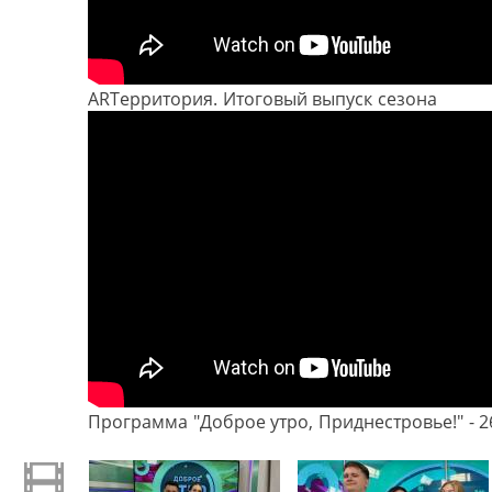
ARTерритория. Итоговый выпуск сезона
Программа "Доброе утро, Приднестровье!" - 2