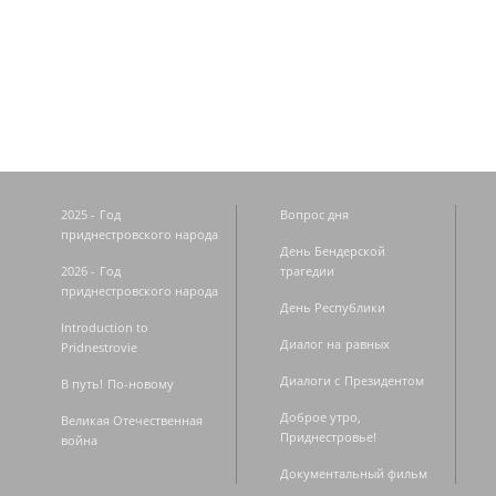
Страницы
2025 - Год
Вопрос дня
приднестровского народа
День Бендерской
2026 - Год
трагедии
приднестровского народа
День Республики
Introduction to
Диалог на равных
Pridnestrovie
Диалоги с Президентом
В путь! По-новому
Доброе утро,
Великая Отечественная
Приднестровье!
война
Документальный фильм