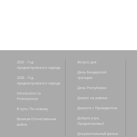
Страницы
2025 - Год
Вопрос дня
приднестровского народа
День Бендерской
2026 - Год
трагедии
приднестровского народа
День Республики
Introduction to
Диалог на равных
Pridnestrovie
Диалоги с Президентом
В путь! По-новому
Доброе утро,
Великая Отечественная
Приднестровье!
война
Документальный фильм