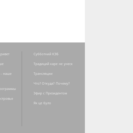
ривет
Субботний КЭБ
ше
Традиций каре не унеск
 - наше
Трансляции
Что? Откуда? Почему?
программы
Эфир с Президентом
естровье
Як це було