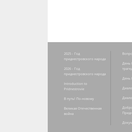
Страницы
2025 - Год
Вопро
приднестровского народа
День 
2026 - Год
траге
приднестровского народа
День 
Introduction to
Диало
Pridnestrovie
Диало
В путь! По-новому
Добро
Великая Отечественная
Придн
война
Доку