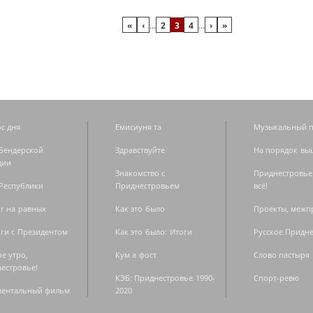
«
‹
…
2
3
4
…
›
»
с дня
Емисиуня та
Музыкальный п
Бендерской
Здравствуйте
На порядок вы
дии
Знакомство с
Приднестровье
Республики
Приднестровьем
всё!
г на равных
Как это было
Проекты, меж
ги с Президентом
Как это было: Итоги
Русское Придн
е утро,
Кум а фост
Слово пастыря
естровье!
КЭБ: Приднестровье 1990-
Спорт-ревю
ментальный фильм
2020