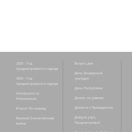
Страницы
2025 - Год
Вопрос дня
приднестровского народа
День Бендерской
2026 - Год
трагедии
приднестровского народа
День Республики
Introduction to
Диалог на равных
Pridnestrovie
Диалоги с Президентом
В путь! По-новому
Доброе утро,
Великая Отечественная
Приднестровье!
война