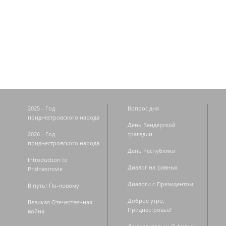
Страницы
2025 - Год
Вопрос дня
приднестровского народа
День Бендерской
2026 - Год
трагедии
приднестровского народа
День Республики
Introduction to
Диалог на равных
Pridnestrovie
Диалоги с Президентом
В путь! По-новому
Доброе утро,
Великая Отечественная
Приднестровье!
война