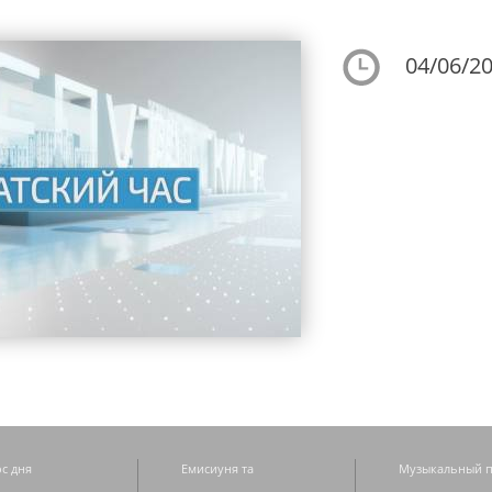
04/06/20
с дня
Емисиуня та
Музыкальный п