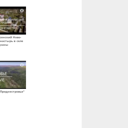
сенский Ново-
настырь в селе
цканы
Приднестровье"