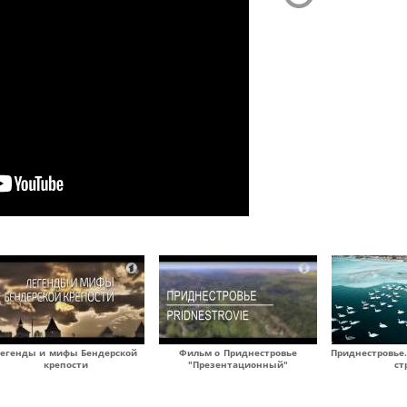
егенды и мифы Бендерской
Фильм о Приднестровье
Приднестровье
крепости
"Презентационный"
ст