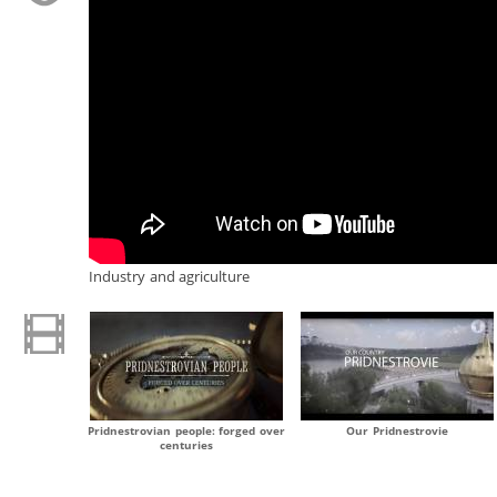
Industry and agriculture
Pridnestrovian people: forged over
Our Pridnestrovie
centuries