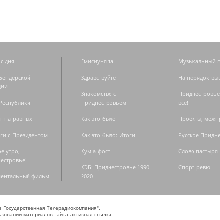
с дня
Емисиуня та
Музыкальный п
Бендерской
Здравствуйте
На порядок вы
дии
Знакомство с
Приднестровье
Республики
Приднестровьем
всё!
г на равных
Как это было
Проекты, меж
ги с Президентом
Как это было: Итоги
Русское Придн
е утро,
Кум а фост
Слово пастыря
естровье!
КЭБ: Приднестровье 1990-
Спорт-ревю
ментальный фильм
2020
ая Государственная Телерадиокомпания".
зовании материалов сайта активная ссылка