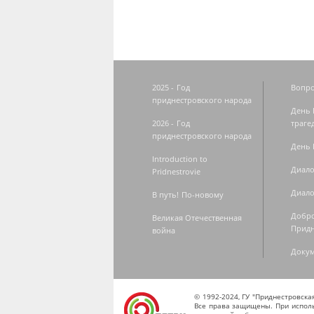
2025 - Год
Вопро
приднестровского народа
День 
2026 - Год
траге
приднестровского народа
День 
Introduction to
Диало
Pridnestrovie
Диало
В путь! По-новому
Добро
Великая Отечественная
Придн
война
Доку
© 1992-2024, ГУ "Приднестровск
Все права защищены. При исполь