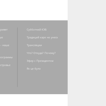
ривет
Субботний КЭБ
ше
Традиций каре не унеск
 - наше
Трансляции
Что? Откуда? Почему?
программы
Эфир с Президентом
естровье
Як це було