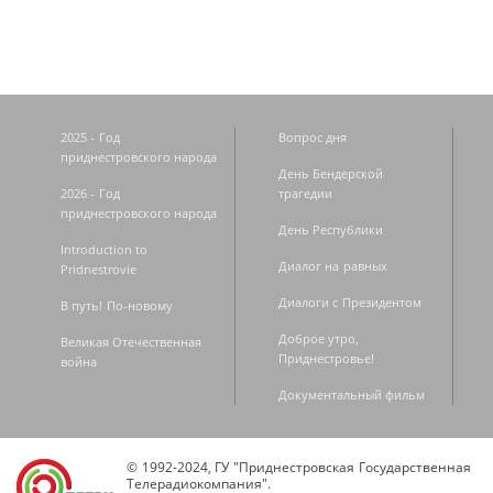
2025 - Год
Вопрос дня
приднестровского народа
День Бендерской
2026 - Год
трагедии
приднестровского народа
День Республики
Introduction to
Диалог на равных
Pridnestrovie
Диалоги с Президентом
В путь! По-новому
Доброе утро,
Великая Отечественная
Приднестровье!
война
Документальный фильм
© 1992-2024, ГУ "Приднестровская Государственная
Телерадиокомпания".