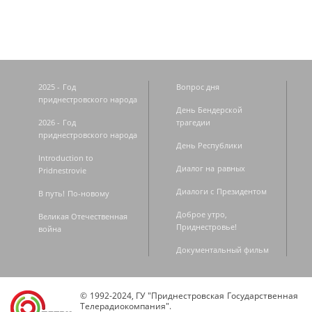
2025 - Год
Вопрос дня
приднестровского народа
День Бендерской
2026 - Год
трагедии
приднестровского народа
День Республики
Introduction to
Диалог на равных
Pridnestrovie
Диалоги с Президентом
В путь! По-новому
Доброе утро,
Великая Отечественная
Приднестровье!
война
Документальный фильм
© 1992-2024, ГУ "Приднестровская Государственная
Телерадиокомпания".