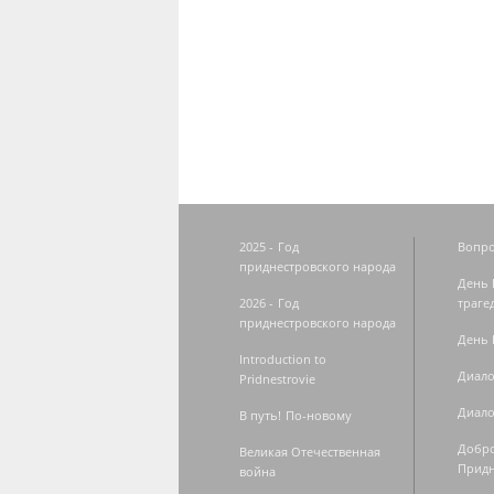
Страницы
2025 - Год
Вопро
приднестровского народа
День 
2026 - Год
траге
приднестровского народа
День 
Introduction to
Диало
Pridnestrovie
Диало
В путь! По-новому
Добро
Великая Отечественная
Придн
война