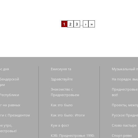
1
2
3
…
›
»
с дня
Емисиуня та
Музыкальный п
Бендерской
Здравствуйте
На порядок вы
дии
Знакомство с
Приднестровье
Республики
Приднестровьем
всё!
г на равных
Как это было
Проекты, меж
ги с Президентом
Как это было: Итоги
Русское Придн
е утро,
Кум а фост
Слово пастыря
естровье!
КЭБ: Приднестровье 1990-
Спорт-ревю