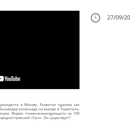
27/09/20
Президента в Москву. Развитие туризма как
 Бельведер-колоннада на въезде в Тирасполь.
вчука. Форма «главнокомандующего» за 100
приднестровский «Гугл». Он существует?