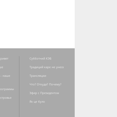
ривет
Субботний КЭБ
ше
Традиций каре не унеск
 - наше
Трансляции
Что? Откуда? Почему?
программы
Эфир с Президентом
естровье
Як це було