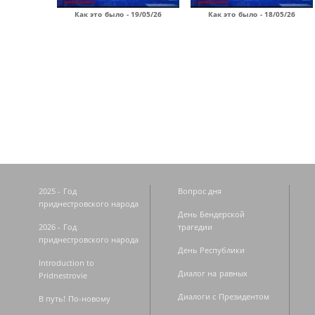
Как это было - 19/05/26
Как это было - 18/05/26
Страницы
2025 - Год
Вопрос дня
приднестровского народа
День Бендерской
2026 - Год
трагедии
приднестровского народа
День Республики
Introduction to
Диалог на равных
Pridnestrovie
Диалоги с Президентом
В путь! По-новому