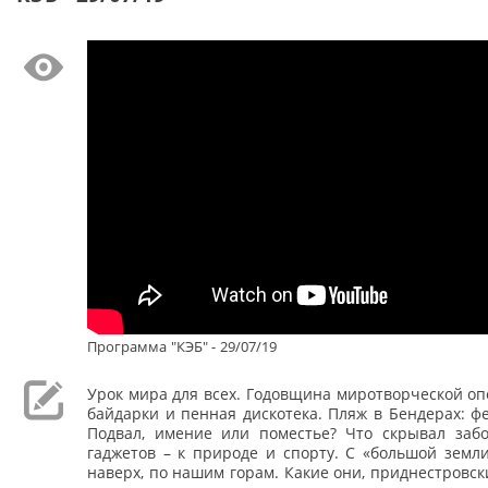
Программа "КЭБ" - 29/07/19
Урок мира для всех. Годовщина миротворческой оп
байдарки и пенная дискотека. Пляж в Бендерах: ф
Подвал, имение или поместье? Что скрывал заб
гаджетов – к природе и спорту. С «большой земл
наверх, по нашим горам. Какие они, приднестровс