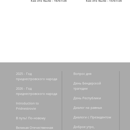
Как это было - 16/07/26
Как это было - 15/07/26
Страницы
2025 - Год
Вопрос дня
приднестровского народа
День Бендерской
2026 - Год
трагедии
приднестровского народа
День Республики
Introduction to
Диалог на равных
Pridnestrovie
Диалоги с Президентом
В путь! По-новому
Доброе утро,
Великая Отечественная