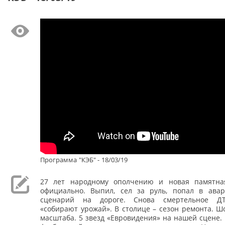
Программа "КЭБ" - 18/03/19
27 лет народному ополчению и новая памятна
официально. Выпил, сел за руль, попал в ава
сценарий на дороге. Снова смертельное Д
«собирают урожай». В столице – сезон ремонта. Ш
масштаба. 5 звезд «Евровидения» на нашей сцене. 