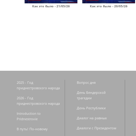
Как это было - 21/05/26
Как это было - 20/05/26
Страницы
2025 - Год
Вопрос дня
приднестровского народа
День Бендерской
2026 - Год
трагедии
приднестровского народа
День Республики
Introduction to
Диалог на равных
Pridnestrovie
Диалоги с Президентом
В путь! По-новому