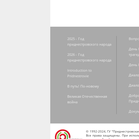
2025 - Год
Вопро
приднестровского народа
День 
2026 - Год
траге
приднестровского народа
День 
Introduction to
Диало
Pridnestrovie
Диало
В путь! По-новому
Добро
Великая Отечественная
Придн
война
Доку
© 1992-2024, ГУ "Приднестровск
Все права защищены. При исполь