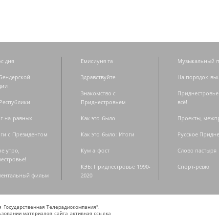
с дня
Емисиуня та
Музыкальный п
Бендерской
Здравствуйте
На порядок вы
дии
Знакомство с
Приднестровье
Республики
Приднестровьем
всё!
г на равных
Как это было
Проекты, меж
ги с Президентом
Как это было: Итоги
Русское Придн
е утро,
Кум а фост
Слово пастыря
естровье!
КЭБ: Приднестровье 1990-
Спорт-ревю
ментальный фильм
2020
ая Государственная Телерадиокомпания".
зовании материалов сайта активная ссылка