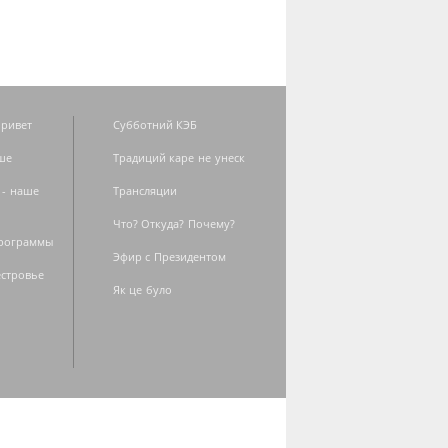
ривет
Субботний КЭБ
ше
Традиций каре не унеск
 - наше
Трансляции
Что? Откуда? Почему?
программы
Эфир с Президентом
естровье
Як це було