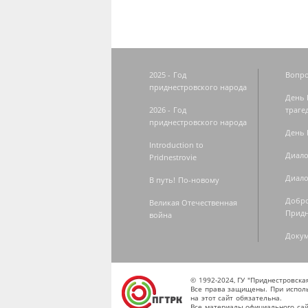
2025 - Год
Вопро
приднестровского народа
День 
2026 - Год
траге
приднестровского народа
День 
Introduction to
Диало
Pridnestrovie
Диало
В путь! По-новому
Добро
Великая Отечественная
Придн
война
Доку
© 1992-2024, ГУ "Приднестровск
Все права защищены. При исполь
на этот сайт обязательна.
Все материалы официального сай