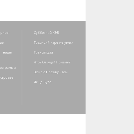
ривет
Субботний КЭБ
ше
Традиций каре не унеск
 - наше
Трансляции
Что? Откуда? Почему?
программы
Эфир с Президентом
естровье
Як це було