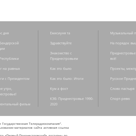
с дня
Емисиуня та
Музыкальный п
Бендерской
Здравствуйте
На порядок вы
дии
Знакомство с
Приднестровье
Республики
Приднестровьем
всё!
г на равных
Как это было
Проекты, меж
ги с Президентом
Как это было: Итоги
Русское Придн
е утро,
Кум а фост
Слово пастыря
естровье!
КЭБ: Приднестровье 1990-
Спорт-ревю
ментальный фильм
2020
ая Государственная Телерадиокомпания".
зовании материалов сайта активная ссылка
та «Первый Приднестровский» доступны по