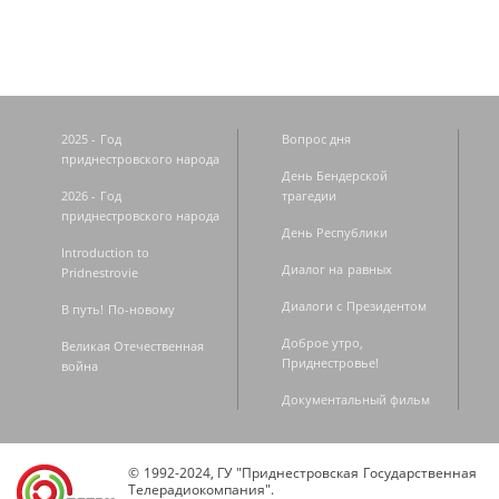
2025 - Год
Вопрос дня
приднестровского народа
День Бендерской
2026 - Год
трагедии
приднестровского народа
День Республики
Introduction to
Диалог на равных
Pridnestrovie
Диалоги с Президентом
В путь! По-новому
Доброе утро,
Великая Отечественная
Приднестровье!
война
Документальный фильм
© 1992-2024, ГУ "Приднестровская Государственная
Телерадиокомпания".