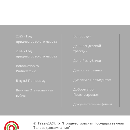
2025 - Год
Вопрос дня
приднестровского народа
День Бендерской
2026 - Год
трагедии
приднестровского народа
День Республики
Introduction to
Диалог на равных
Pridnestrovie
Диалоги с Президентом
В путь! По-новому
Доброе утро,
Великая Отечественная
Приднестровье!
война
Документальный фильм
© 1992-2024, ГУ "Приднестровская Государственная
Телерадиокомпания".