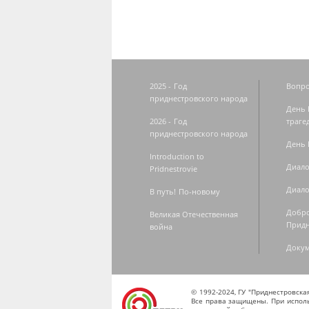
2025 - Год
Вопро
приднестровского народа
День 
2026 - Год
траге
приднестровского народа
День 
Introduction to
Диало
Pridnestrovie
Диало
В путь! По-новому
Добро
Великая Отечественная
Придн
война
Доку
© 1992-2024, ГУ "Приднестровск
Все права защищены. При исполь