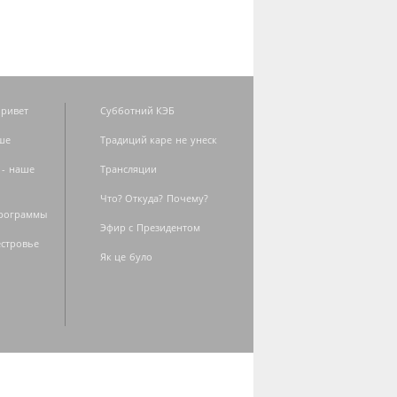
ривет
Субботний КЭБ
ше
Традиций каре не унеск
 - наше
Трансляции
Что? Откуда? Почему?
программы
Эфир с Президентом
естровье
Як це було