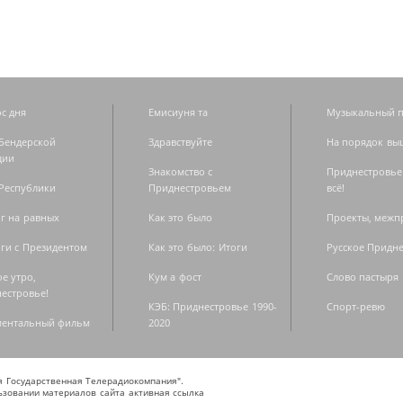
с дня
Емисиуня та
Музыкальный п
Бендерской
Здравствуйте
На порядок вы
дии
Знакомство с
Приднестровье
Республики
Приднестровьем
всё!
г на равных
Как это было
Проекты, меж
ги с Президентом
Как это было: Итоги
Русское Придн
е утро,
Кум а фост
Слово пастыря
естровье!
КЭБ: Приднестровье 1990-
Спорт-ревю
ментальный фильм
2020
ая Государственная Телерадиокомпания".
зовании материалов сайта активная ссылка