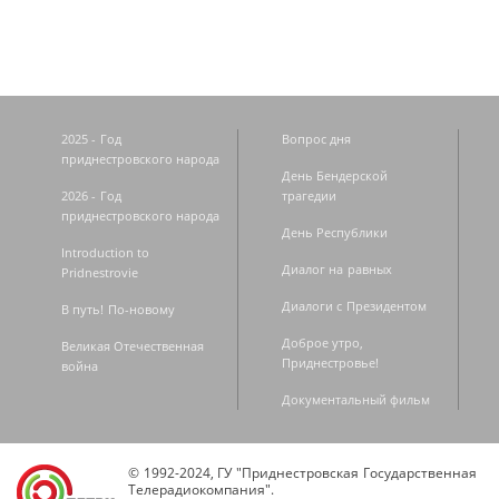
2025 - Год
Вопрос дня
приднестровского народа
День Бендерской
2026 - Год
трагедии
приднестровского народа
День Республики
Introduction to
Диалог на равных
Pridnestrovie
Диалоги с Президентом
В путь! По-новому
Доброе утро,
Великая Отечественная
Приднестровье!
война
Документальный фильм
© 1992-2024, ГУ "Приднестровская Государственная
Телерадиокомпания".