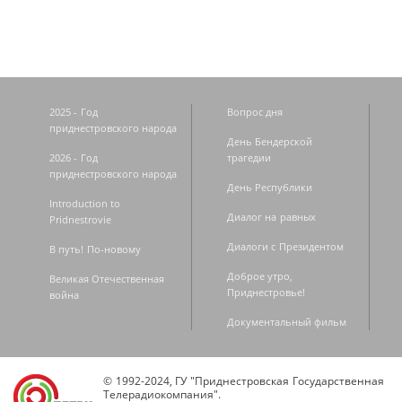
2025 - Год
Вопрос дня
приднестровского народа
День Бендерской
2026 - Год
трагедии
приднестровского народа
День Республики
Introduction to
Диалог на равных
Pridnestrovie
Диалоги с Президентом
В путь! По-новому
Доброе утро,
Великая Отечественная
Приднестровье!
война
Документальный фильм
© 1992-2024, ГУ "Приднестровская Государственная
Телерадиокомпания".