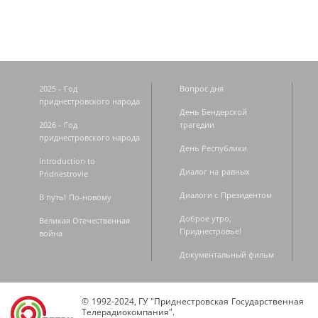
2025 - Год
Вопрос дня
приднестровского народа
День Бендерской
2026 - Год
трагедии
приднестровского народа
День Республики
Introduction to
Диалог на равных
Pridnestrovie
Диалоги с Президентом
В путь! По-новому
Доброе утро,
Великая Отечественная
Приднестровье!
война
Документальный фильм
© 1992-2024, ГУ "Приднестровская Государственная
Телерадиокомпания".