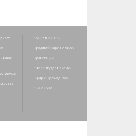
ривет
Субботний КЭБ
ше
Традиций каре не унеск
 - наше
Трансляции
Что? Откуда? Почему?
программы
Эфир с Президентом
естровье
Як це було