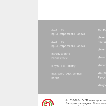
2025 - Год
Вопро
приднестровского народа
День 
2026 - Год
траге
приднестровского народа
День 
Introduction to
Диало
Pridnestrovie
Диало
В путь! По-новому
Добро
Великая Отечественная
Придн
война
Доку
© 1992-2024, ГУ "Приднестровск
Все права защищены. При исполь