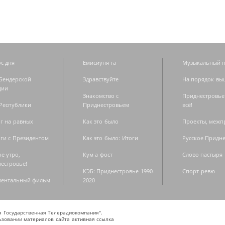
с дня
Емисиуня та
Музыкальный п
Бендерской
Здравствуйте
На порядок вы
дии
Знакомство с
Приднестровье
Республики
Приднестровьем
всё!
г на равных
Как это было
Проекты, меж
ги с Президентом
Как это было: Итоги
Русское Придн
е утро,
Кум а фост
Слово пастыря
естровье!
КЭБ: Приднестровье 1990-
Спорт-ревю
ментальный фильм
2020
ая Государственная Телерадиокомпания".
зовании материалов сайта активная ссылка