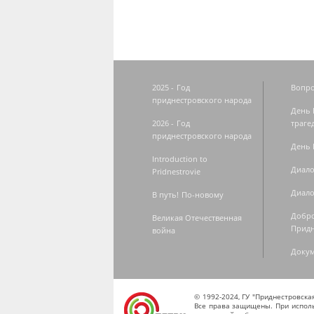
2025 - Год
Вопро
приднестровского народа
День 
2026 - Год
траге
приднестровского народа
День 
Introduction to
Диало
Pridnestrovie
Диало
В путь! По-новому
Добро
Великая Отечественная
Придн
война
Доку
© 1992-2024, ГУ "Приднестровск
Все права защищены. При исполь