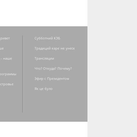
ривет
Субботний КЭБ
ше
Традиций каре не унеск
 - наше
Трансляции
Что? Откуда? Почему?
программы
Эфир с Президентом
естровье
Як це було