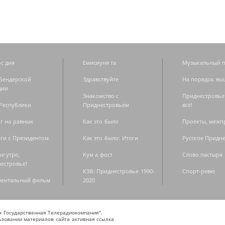
с дня
Емисиуня та
Музыкальный п
Бендерской
Здравствуйте
На порядок вы
дии
Знакомство с
Приднестровье
Республики
Приднестровьем
всё!
г на равных
Как это было
Проекты, меж
ги с Президентом
Как это было: Итоги
Русское Придн
е утро,
Кум а фост
Слово пастыря
естровье!
КЭБ: Приднестровье 1990-
Спорт-ревю
ментальный фильм
2020
ая Государственная Телерадиокомпания".
зовании материалов сайта активная ссылка