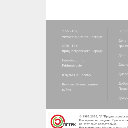
2025 - Год
Вопро
приднестровского народа
День 
2026 - Год
траге
приднестровского народа
День 
Introduction to
Диало
Pridnestrovie
Диало
В путь! По-новому
Добро
Великая Отечественная
Придн
война
Доку
© 1992-2024, ГУ "Приднестровск
Все права защищены. При исполь
на этот сайт обязательна.
Все материалы официального сай