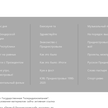
с дня
Емисиуня та
Музыкальный п
Бендерской
Здравствуйте
На порядок вы
дии
Знакомство с
Приднестровье
Республики
Приднестровьем
всё!
г на равных
Как это было
Проекты, меж
ги с Президентом
Как это было: Итоги
Русское Придн
е утро,
Кум а фост
Слово пастыря
естровье!
КЭБ: Приднестровье 1990-
Спорт-ревю
ментальный фильм
2020
ая Государственная Телерадиокомпания".
зовании материалов сайта активная ссылка
та «Первый Приднестровский» доступны по