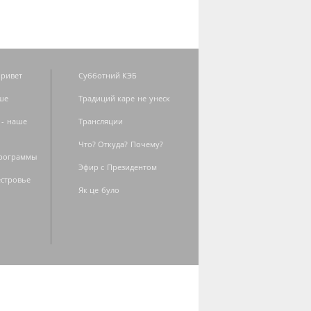
ривет
Субботний КЭБ
ше
Традиций каре не унеск
 - наше
Трансляции
Что? Откуда? Почему?
программы
Эфир с Президентом
естровье
Як це було