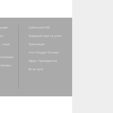
ривет
Субботний КЭБ
ше
Традиций каре не унеск
 - наше
Трансляции
Что? Откуда? Почему?
программы
Эфир с Президентом
естровье
Як це було