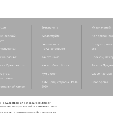
с дня
Емисиуня та
Музыкальный п
Бендерской
Здравствуйте
На порядок вы
дии
Знакомство с
Приднестровье
Республики
Приднестровьем
всё!
г на равных
Как это было
Проекты, меж
ги с Президентом
Как это было: Итоги
Русское Придн
е утро,
Кум а фост
Слово пастыря
естровье!
КЭБ: Приднестровье 1990-
Спорт-ревю
ментальный фильм
2020
ая Государственная Телерадиокомпания".
зовании материалов сайта активная ссылка
та «Первый Приднестровский» доступны по