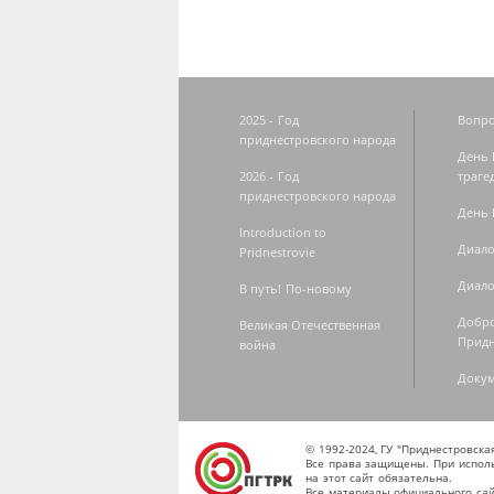
2025 - Год
Вопро
приднестровского народа
День 
2026 - Год
траге
приднестровского народа
День 
Introduction to
Диало
Pridnestrovie
Диало
В путь! По-новому
Добро
Великая Отечественная
Придн
война
Доку
© 1992-2024, ГУ "Приднестровск
Все права защищены. При исполь
на этот сайт обязательна.
Все материалы официального сай