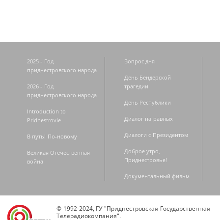
2025 - Год
Вопрос дня
приднестровского народа
День Бендерской
2026 - Год
трагедии
приднестровского народа
День Республики
Introduction to
Диалог на равных
Pridnestrovie
Диалоги с Президентом
В путь! По-новому
Доброе утро,
Великая Отечественная
Приднестровье!
война
Документальный фильм
© 1992-2024, ГУ "Приднестровская Государственная
Телерадиокомпания".