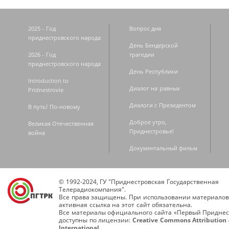
2025 - Год
Вопрос дня
приднестровского народа
День Бендерской
2026 - Год
трагедии
приднестровского народа
День Республики
Introduction to
Диалог на равных
Pridnestrovie
Диалоги с Президентом
В путь! По-новому
Доброе утро,
Великая Отечественная
Приднестровье!
война
Документальный фильм
© 1992-2024, ГУ "Приднестровская Государственная
Телерадиокомпания".
Все права защищены. При использовании материалов
активная ссылка на этот сайт обязательна.
Все материалы официального сайта «Первый Приднес
доступны по лицензии:
Creative Commons Attribution 
International