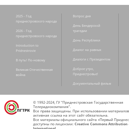
2025 - Год
Вопрос дня
приднестровского народа
День Бендерской
2026 - Год
трагедии
приднестровского народа
День Республики
Introduction to
Диалог на равных
Pridnestrovie
Диалоги с Президентом
В путь! По-новому
Доброе утро,
Великая Отечественная
Приднестровье!
война
Документальный фильм
© 1992-2024, ГУ "Приднестровская Государственная
Телерадиокомпания".
Все права защищены. При использовании материалов
активная ссылка на этот сайт обязательна.
Все материалы официального сайта «Первый Приднес
доступны по лицензии:
Creative Commons Attribution 
International